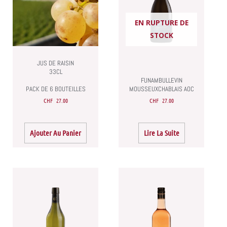
EN RUPTURE DE
STOCK
JUS DE RAISIN
33CL
FUNAMBULLEVIN
PACK DE 6 BOUTEILLES
MOUSSEUXCHABLAIS AOC
CHF
27.00
CHF
27.00
Ajouter Au Panier
Lire La Suite
Plage
Ce
de
produit
prix :
CHF 13.50
a
à
plusieurs
CHF 17.50
variations.