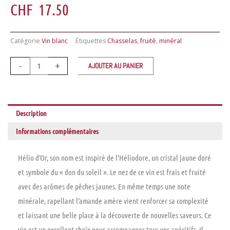
CHF
17.50
Catégorie
Vin blanc
Étiquettes
Chasselas
,
fruité
,
minéral
quantité
-
+
AJOUTER AU PANIER
de
HÉLIO
D'ORChasselasAigle
Description
Grand
CruChablais
Informations complémentaires
AOC
Hélio d’Or, son nom est inspiré de l’Héliodore, un cristal jaune doré
et symbole du « don du soleil ». Le nez de ce vin est frais et fruité
avec des arômes de pêches jaunes. En même temps une note
minérale, rapellant l’amande amère vient renforcer sa complexité
et laissant une belle place à la découverte de nouvelles saveurs. Ce
vin est un excellent choix pour accompagner tous vos apéritifs. Il