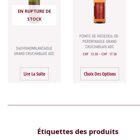
Les
EN RUPTURE DE
options
STOCK
peuvent
être
POINTE DE ROSEOEIL-DE-
choisies
PERDRIXAIGLE GRAND
sur
CRUCHABLAIS AOC
SAUVIGNONBLANCAIGLE
la
GRAND CRUCHABLAIS AOC
CHF
13.50
–
CHF
17.50
page
du
Lire La Suite
Choix Des Options
produit
2
5
9
1
1
Étiquettes des produits
produits
produits
produits
produit
produit