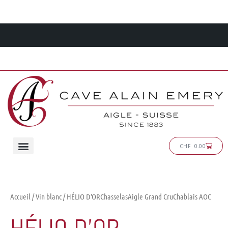
Aller
au
contenu
Panier
CHF
0.00
Accueil
/
Vin blanc
/ HÉLIO D’ORChasselasAigle Grand CruChablais AOC