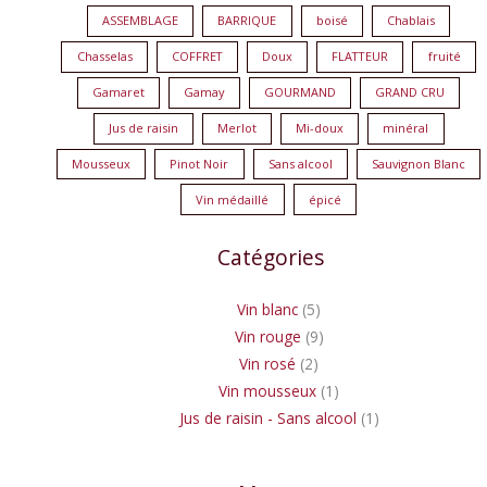
ASSEMBLAGE
BARRIQUE
boisé
Chablais
Chasselas
COFFRET
Doux
FLATTEUR
fruité
Gamaret
Gamay
GOURMAND
GRAND CRU
Jus de raisin
Merlot
Mi-doux
minéral
Mousseux
Pinot Noir
Sans alcool
Sauvignon Blanc
Vin médaillé
épicé
Catégories
Vin blanc
5
Vin rouge
9
Vin rosé
2
Vin mousseux
1
Jus de raisin - Sans alcool
1