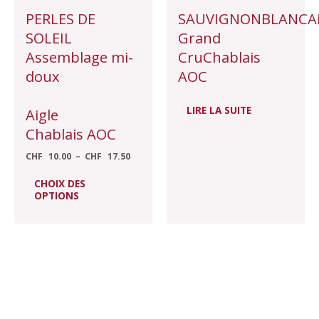
choisies
PERLES DE
SAUVIGNONBLANCAi
sur
SOLEIL
Grand
la
Assemblage mi-
CruChablais
page
doux
AOC
du
produit
LIRE LA SUITE
Aigle
Chablais AOC
CHF
10.00
–
CHF
17.50
CHOIX DES
OPTIONS