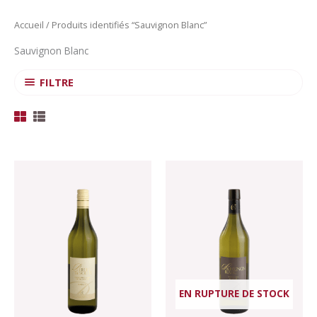
Accueil
/ Produits identifiés “Sauvignon Blanc”
Sauvignon Blanc
FILTRE
Plage
Ce
de
produit
prix :
CHF 10.00
a
à
plusieurs
CHF 17.50
variations.
Les
options
peuvent
EN RUPTURE DE STOCK
être