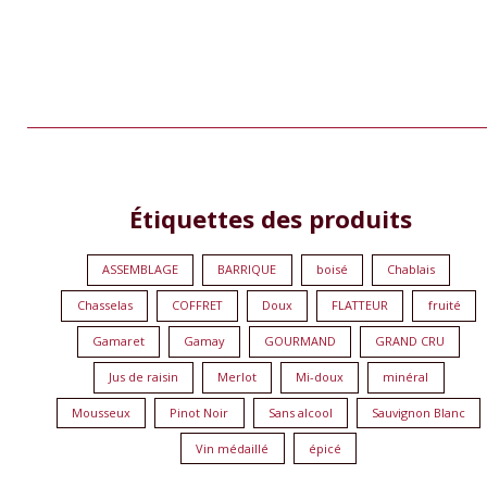
2
5
9
1
1
Étiquettes des produits
produits
produits
produits
produit
produit
ASSEMBLAGE
BARRIQUE
boisé
Chablais
Chasselas
COFFRET
Doux
FLATTEUR
fruité
Gamaret
Gamay
GOURMAND
GRAND CRU
Jus de raisin
Merlot
Mi-doux
minéral
Mousseux
Pinot Noir
Sans alcool
Sauvignon Blanc
Vin médaillé
épicé