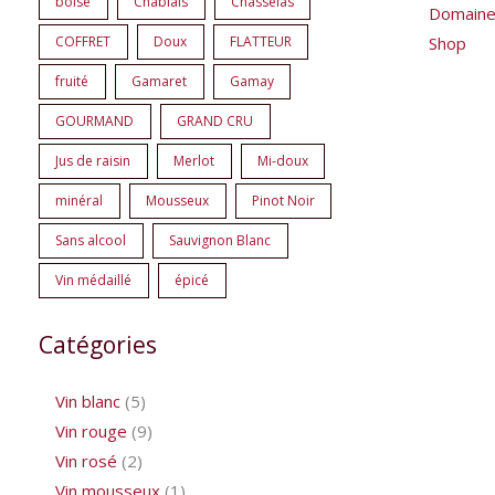
boisé
Chablais
Chasselas
Domain
Shop
COFFRET
Doux
FLATTEUR
fruité
Gamaret
Gamay
GOURMAND
GRAND CRU
Jus de raisin
Merlot
Mi-doux
minéral
Mousseux
Pinot Noir
Sans alcool
Sauvignon Blanc
Vin médaillé
épicé
Catégories
Vin blanc
5
Vin rouge
9
Vin rosé
2
Vin mousseux
1