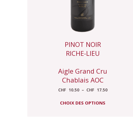
sur
la
page
du
produit
PINOT NOIR
RICHE-LIEU
Aigle Grand Cru
Chablais AOC
CHF
10.50
–
CHF
17.50
CHOIX DES OPTIONS