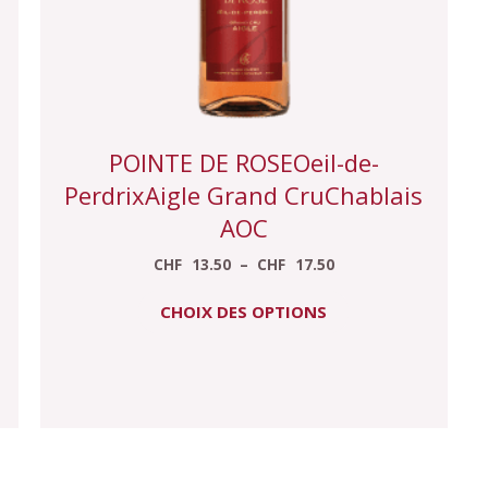
sur
la
page
du
produit
POINTE DE ROSEOeil-de-
PerdrixAigle Grand CruChablais
AOC
CHF
13.50
–
CHF
17.50
CHOIX DES OPTIONS