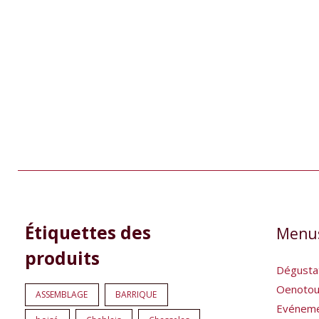
2
5
9
1
1
Étiquettes des
Menu
produits
produits
produits
produit
produit
produits
Dégusta
Oenotou
ASSEMBLAGE
BARRIQUE
Evénem