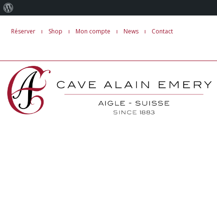
À
Aller
propos
Réserver
Shop
Mon compte
News
Contact
au
de
contenu
WordPress