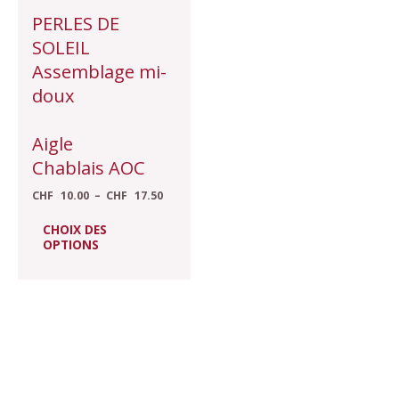
choisies
PERLES DE
sur
SOLEIL
la
Assemblage mi-
page
doux
du
produit
Aigle
Chablais AOC
CHF
10.00
–
CHF
17.50
CHOIX DES
OPTIONS