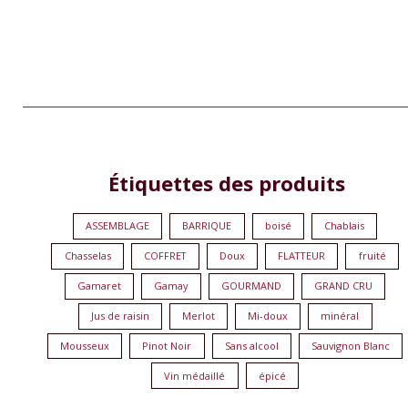
2
5
9
1
1
Étiquettes des produits
produits
produits
produits
produit
produit
ASSEMBLAGE
BARRIQUE
boisé
Chablais
Chasselas
COFFRET
Doux
FLATTEUR
fruité
Gamaret
Gamay
GOURMAND
GRAND CRU
Jus de raisin
Merlot
Mi-doux
minéral
Mousseux
Pinot Noir
Sans alcool
Sauvignon Blanc
Vin médaillé
épicé