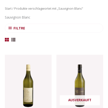
Start
/ Produkte verschlagwortet mit „Sauvignon Blanc“
Sauvignon Blanc
FILTRE
Preisspanne:
Dieses
CHF 10.00
Produkt
bis
CHF 17.50
weist
mehrere
Varianten
auf.
Die
Optionen
AUSVERKAUFT
können