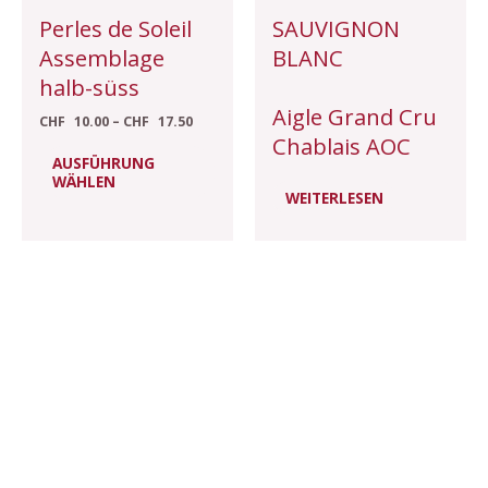
auf
Perles de Soleil
SAUVIGNON
der
Assemblage
BLANC
Produktseite
halb-süss
gewählt
Aigle Grand Cru
CHF
10.00
–
CHF
17.50
werden
Chablais AOC
AUSFÜHRUNG
WÄHLEN
WEITERLESEN