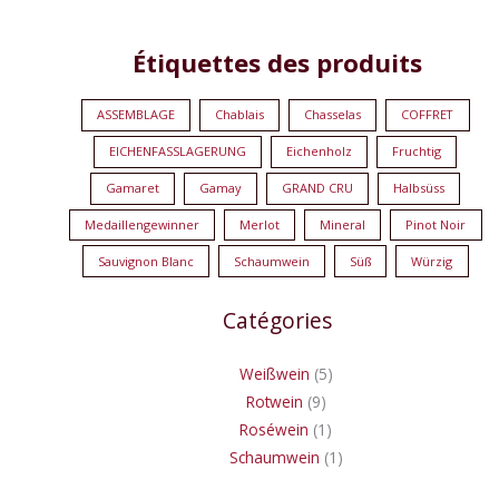
9
1
5
1
Étiquettes des produits
Produkte
Produkt
Produkte
Produkt
ASSEMBLAGE
Chablais
Chasselas
COFFRET
EICHENFASSLAGERUNG
Eichenholz
Fruchtig
Gamaret
Gamay
GRAND CRU
Halbsüss
Medaillengewinner
Merlot
Mineral
Pinot Noir
Sauvignon Blanc
Schaumwein
Süß
Würzig
Catégories
Weißwein
5
Rotwein
9
Roséwein
1
Schaumwein
1