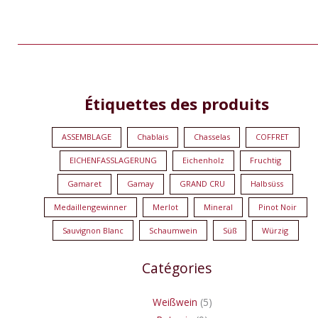
9
1
5
1
Étiquettes des produits
Produkte
Produkt
Produkte
Produkt
ASSEMBLAGE
Chablais
Chasselas
COFFRET
EICHENFASSLAGERUNG
Eichenholz
Fruchtig
Gamaret
Gamay
GRAND CRU
Halbsüss
Medaillengewinner
Merlot
Mineral
Pinot Noir
Sauvignon Blanc
Schaumwein
Süß
Würzig
Catégories
Weißwein
5