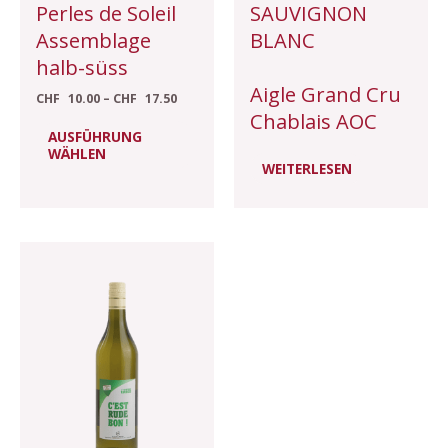
auf
Perles de Soleil
SAUVIGNON
der
Assemblage
BLANC
Produktseite
halb-süss
gewählt
Aigle Grand Cru
CHF
10.00
–
CHF
17.50
werden
Chablais AOC
AUSFÜHRUNG
WÄHLEN
WEITERLESEN