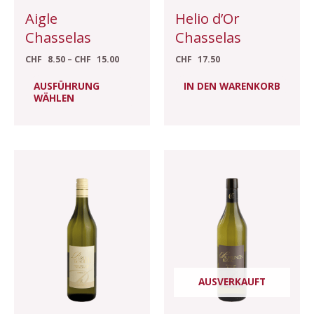
auf
Aigle
Helio d’Or
der
Chasselas
Chasselas
Produktseite
CHF
8.50
–
CHF
15.00
CHF
17.50
gewählt
werden
AUSFÜHRUNG
IN DEN WARENKORB
WÄHLEN
Preisspanne:
Dieses
CHF 10.00
Produkt
bis
CHF 17.50
weist
mehrere
Varianten
auf.
Die
Optionen
AUSVERKAUFT
können