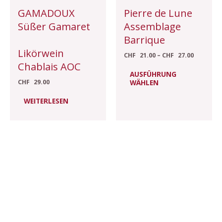
auf
GAMADOUX
Pierre de Lune
der
Süßer Gamaret
Assemblage
Produ
Barrique
gewäh
Likörwein
CHF
21.00
–
CHF
27.00
werd
Chablais AOC
AUSFÜHRUNG
WÄHLEN
CHF
29.00
WEITERLESEN