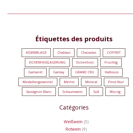
9
1
5
1
Étiquettes des produits
Produkte
Produkt
Produkte
Produkt
ASSEMBLAGE
Chablais
Chasselas
COFFRET
EICHENFASSLAGERUNG
Eichenholz
Fruchtig
Gamaret
Gamay
GRAND CRU
Halbsüss
Medaillengewinner
Merlot
Mineral
Pinot Noir
Sauvignon Blanc
Schaumwein
Süß
Würzig
Catégories
Weißwein
5
Rotwein
9