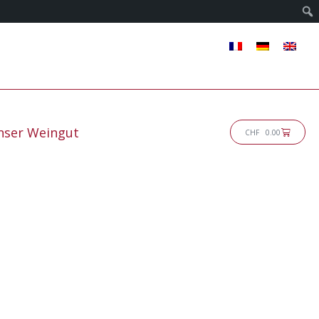
nser Weingut
Warenk
CHF
0.00