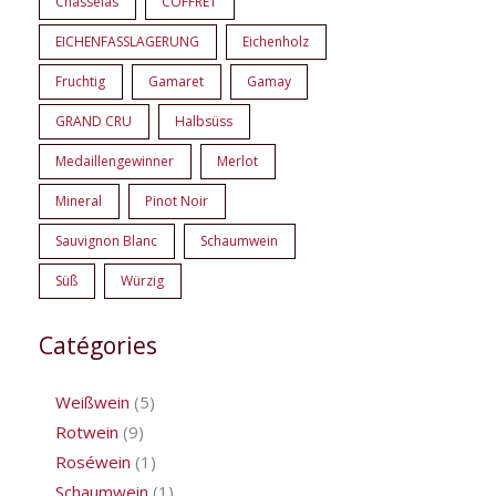
Chasselas
COFFRET
EICHENFASSLAGERUNG
Eichenholz
Fruchtig
Gamaret
Gamay
GRAND CRU
Halbsüss
Medaillengewinner
Merlot
Mineral
Pinot Noir
Sauvignon Blanc
Schaumwein
Süß
Würzig
Catégories
Weißwein
5
Rotwein
9
Roséwein
1
Schaumwein
1