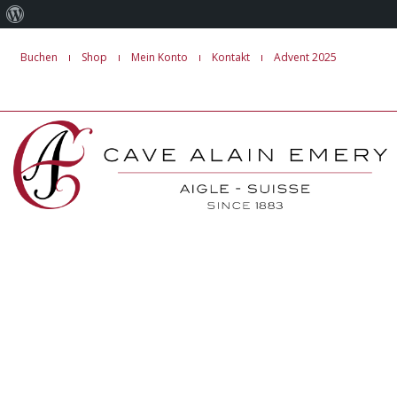
Über
Zum
WordPress
Buchen
Shop
Mein Konto
Kontakt
Advent 2025
Inhalt
springen