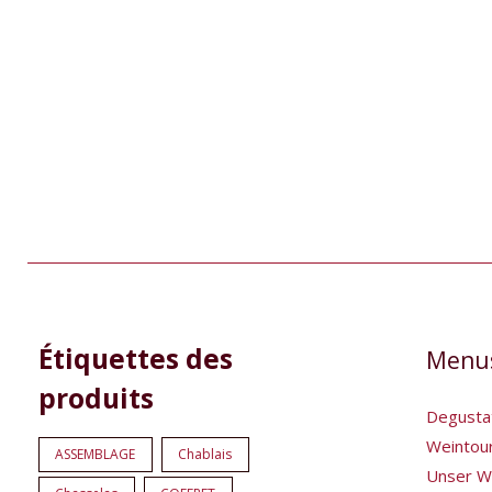
9
5
1
1
Étiquettes des
Menu
Produkte
Produkte
Produkt
Produkt
produits
Degusta
Weintou
ASSEMBLAGE
Chablais
Unser W